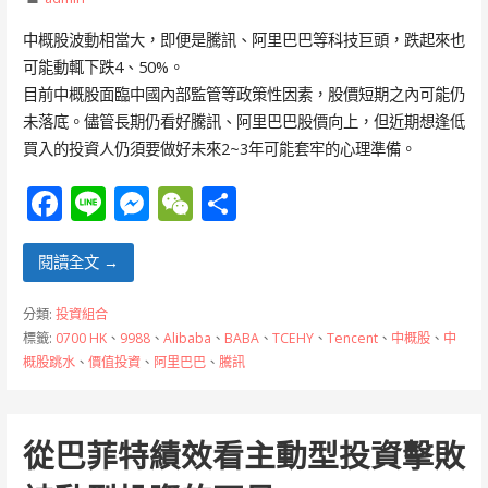
中概股波動相當大，即便是騰訊、阿里巴巴等科技巨頭，跌起來也
可能動輒下跌4、50%。
目前中概股面臨中國內部監管等政策性因素，股價短期之內可能仍
未落底。儘管長期仍看好騰訊、阿里巴巴股價向上，但近期想逢低
買入的投資人仍須要做好未來2~3年可能套牢的心理準備。
F
Li
M
W
分
ac
n
e
e
享
e
e
ss
C
閱讀全文 →
b
e
h
分類:
投資組合
o
n
at
標籤:
0700 HK
、
9988
、
Alibaba
、
BABA
、
TCEHY
、
Tencent
、
中概股
、
中
概股跳水
、
價值投資
、
阿里巴巴
、
騰訊
o
g
k
er
從巴菲特績效看主動型投資擊敗