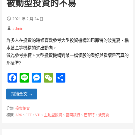
被動型投資的不易
2021 年 2 月 24 日
admin
許多人在投資的時候喜歡參考大型投資機構如巴菲特的波克夏、橋
水基金等機構的進出動向，
做為參考指標。大型投資機構對某一檔個股的看好與看壞是否真的
那麼準?
F
Li
M
W
分
ac
n
e
e
享
e
e
ss
C
閱讀全文 →
b
e
h
分類:
投資組合
o
n
at
標籤:
ARK
、
ETF
、
VTI
、
主動型投資
、
富國銀行
、
巴菲特
、
波克夏
o
g