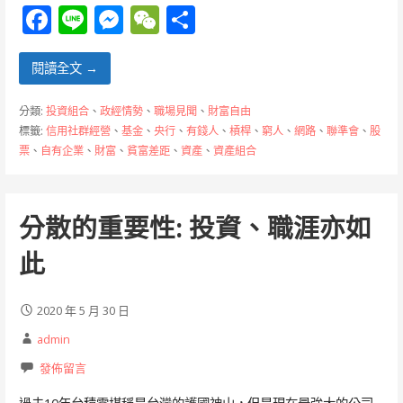
F
Li
M
W
分
ac
n
e
e
享
e
e
ss
C
閱讀全文 →
b
e
h
分類:
投資組合
、
政經情勢
、
職場見聞
、
財富自由
o
n
at
標籤:
信用社群經營
、
基金
、
央行
、
有錢人
、
槓桿
、
窮人
、
網路
、
聯準會
、
股
票
、
自有企業
、
財富
、
貧富差距
、
資產
、
資產組合
o
g
k
er
分散的重要性: 投資、職涯亦如
此
2020 年 5 月 30 日
admin
發佈留言