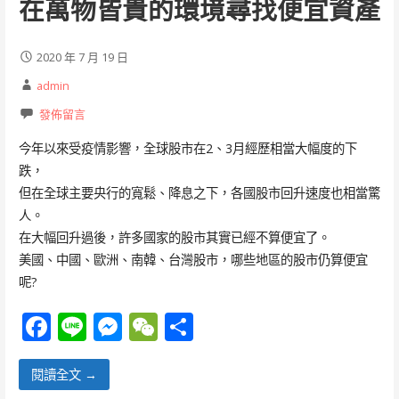
在萬物皆貴的環境尋找便宜資產
2020 年 7 月 19 日
admin
發佈留言
今年以來受疫情影響，全球股市在2、3月經歷相當大幅度的下
跌，
但在全球主要央行的寬鬆、降息之下，各國股市回升速度也相當驚
人。
在大幅回升過後，許多國家的股市其實已經不算便宜了。
美國、中國、歐洲、南韓、台灣股市，哪些地區的股市仍算便宜
呢?
F
Li
M
W
分
ac
n
e
e
享
e
e
ss
C
閱讀全文 →