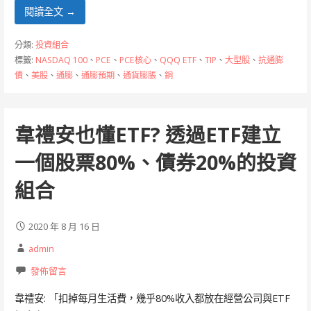
e
e
ss
C
閱讀全文 →
b
e
h
分類:
投資組合
o
n
at
標籤:
NASDAQ 100
、
PCE
、
PCE核心
、
QQQ ETF
、
TIP
、
大型股
、
抗通膨
債
、
美股
、
通膨
、
通膨預期
、
通貨膨脹
、
銅
o
g
k
er
韋禮安也懂ETF? 透過ETF建立
一個股票80%、債券20%的投資
組合
2020 年 8 月 16 日
admin
發佈留言
韋禮安: 「扣掉每月生活費，幾乎80%收入都放在經營公司與ETF