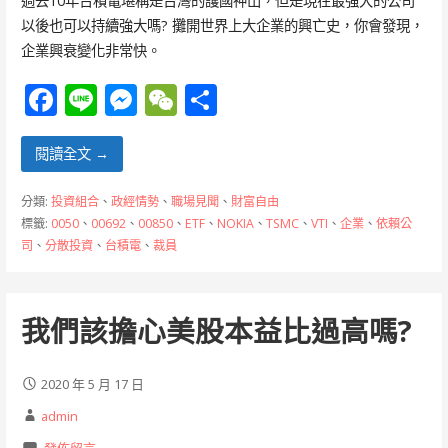
過去10年台積電堪稱是台灣的護國神山，但是現在最強大的公司
以後也可以持續強大嗎? 攤開世界上大企業的興亡史，你會發現，
企業興衰變化非常快。
F
Li
M
W
分
ac
n
e
e
享
e
e
ss
C
閱讀全文 →
b
e
h
分類:
投資組合
、
政經情勢
、
職場見聞
、
財富自由
o
n
at
標籤:
0050
、
00692
、
00850
、
ETF
、
NOKIA
、
TSMC
、
VTI
、
企業
、
依賴公
司
、
分散投資
、
台積電
、
裁員
o
g
k
er
我們該擔心美股本益比過高嗎?
2020 年 5 月 17 日
admin
發佈留言