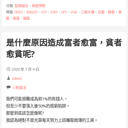
b
e
h
分類:
投資組合
、
政經情勢
o
n
at
標籤:
0050
、
006207
、
ETF
、
EWY
、
SPY
、
VGK
、
三峽大壩
、
台股
、
歐股
、
美
股
、
陸股
、
韓股
o
g
k
er
是什麼原因造成富者愈富，貧者
愈貧呢?
2020 年 7 月 4 日
admin
3 則留言
我們可能很難成為前1%的有錢人，
但至少不要落入後50%的貧窮陷阱。
那麼到底該怎麼做呢?
我認為絕對不是光靠每天努力上班賺取微薄的工資。