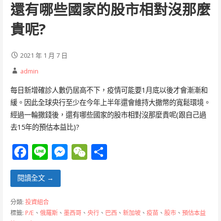
k
er
還有哪些國家的股市相對沒那麼
貴呢?
2021 年 1 月 7 日
admin
每日新增確診人數仍居高不下，疫情可能要1月底以後才會漸漸和
緩。因此全球央行至少在今年上半年還會維持大撒幣的寬鬆環境。
經過一輪撒錢後，還有哪些國家的股市相對沒那麼貴呢(跟自己過
去15年的預估本益比)?
F
Li
M
W
分
ac
n
e
e
享
e
e
ss
C
閱讀全文 →
b
e
h
分類:
投資組合
o
n
at
標籤:
P/E
、
俄羅斯
、
墨西哥
、
央行
、
巴西
、
新加坡
、
疫苗
、
股市
、
預估本益