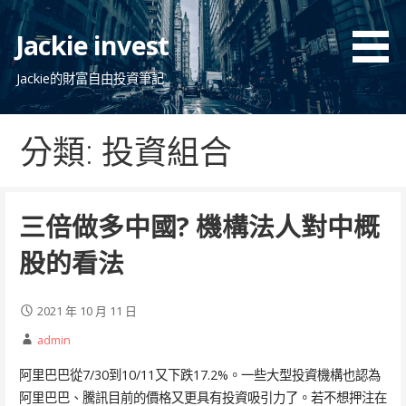
跳
至
Jackie invest
主
要
Jackie的財富自由投資筆記
內
容
分類: 投資組合
三倍做多中國? 機構法人對中概
股的看法
2021 年 10 月 11 日
admin
阿里巴巴從7/30到10/11又下跌17.2%。一些大型投資機構也認為
阿里巴巴、騰訊目前的價格又更具有投資吸引力了。若不想押注在