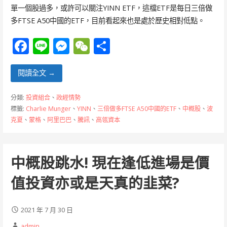
單一個股過多，或許可以關注YINN ETF，這檔ETF是每日三倍做
多FTSE A50中國的ETF，目前看起來也是處於歷史相對低點。
F
Li
M
W
分
ac
n
e
e
享
e
e
ss
C
閱讀全文 →
b
e
h
分類:
投資組合
、
政經情勢
o
n
at
標籤:
Charlie Munger
、
YINN
、
三倍做多FTSE A50中國的ETF
、
中概股
、
波
克夏
、
蒙格
、
阿里巴巴
、
騰訊
、
高瓴資本
o
g
k
er
中概股跳水! 現在逢低進場是價
值投資亦或是天真的韭菜?
2021 年 7 月 30 日
admin