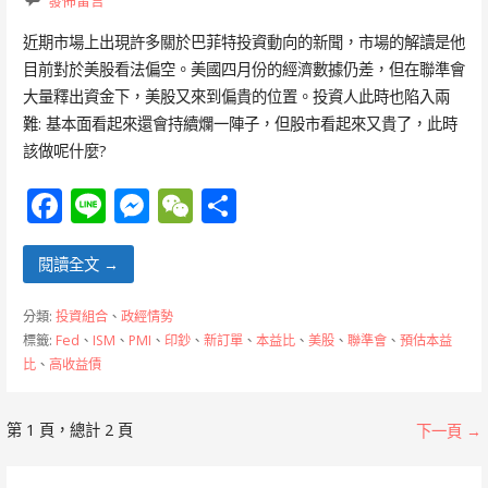
近期市場上出現許多關於巴菲特投資動向的新聞，市場的解讀是他
目前對於美股看法偏空。美國四月份的經濟數據仍差，但在聯準會
大量釋出資金下，美股又來到偏貴的位置。投資人此時也陷入兩
難: 基本面看起來還會持續爛一陣子，但股市看起來又貴了，此時
該做呢什麼?
F
Li
M
W
分
ac
n
e
e
享
e
e
ss
C
閱讀全文 →
b
e
h
分類:
投資組合
、
政經情勢
o
n
at
標籤:
Fed
、
ISM
、
PMI
、
印鈔
、
新訂單
、
本益比
、
美股
、
聯準會
、
預估本益
比
、
高收益債
o
g
k
er
[文
第 1 頁，總計 2 頁
下一頁 →
章]