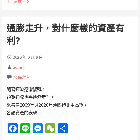
比
、
馬來西亞
o
g
k
er
通膨走升，對什麼樣的資產有
利?
2020 年 9 月 9 日
admin
發佈留言
隨著經濟逐漸復甦，
預期通膨也將逐漸走升，
來看看2009年與2020年通膨預期走高後，
各類資產的表現。
F
Li
M
W
分
ac
n
e
e
享