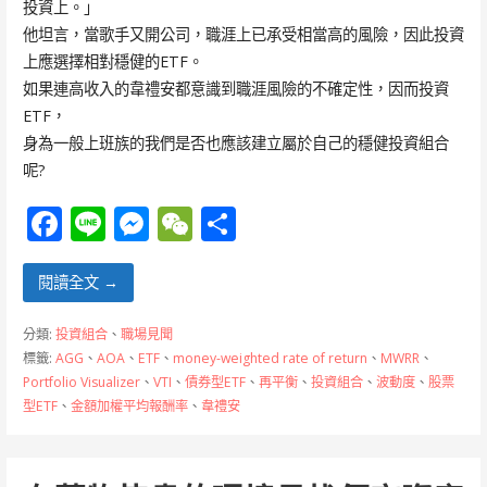
投資上。」
他坦言，當歌手又開公司，職涯上已承受相當高的風險，因此投資
上應選擇相對穩健的ETF。
如果連高收入的韋禮安都意識到職涯風險的不確定性，因而投資
ETF，
身為一般上班族的我們是否也應該建立屬於自己的穩健投資組合
呢?
F
Li
M
W
分
ac
n
e
e
享
e
e
ss
C
閱讀全文 →
b
e
h
分類:
投資組合
、
職場見聞
o
n
at
標籤:
AGG
、
AOA
、
ETF
、
money-weighted rate of return
、
MWRR
、
Portfolio Visualizer
、
VTI
、
債券型ETF
、
再平衡
、
投資組合
、
波動度
、
股票
o
g
型ETF
、
金額加權平均報酬率
、
韋禮安
k
er