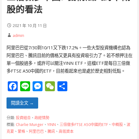
股的看法
2021 年 10 月 11 日
admin
阿里巴巴從7/30到10/11又下跌17.2%。一些大型投資機構也認為
阿里巴巴、騰訊目前的價格又更具有投資吸引力了。若不想押注在
單一個股過多，或許可以關注YINN ETF，這檔ETF是每日三倍做
多FTSE A50中國的ETF，目前看起來也是處於歷史相對低點。
F
Li
M
W
分
ac
n
e
e
享
e
e
ss
C
閱讀全文 →
b
e
h
分類:
投資組合
、
政經情勢
o
n
at
標籤:
Charlie Munger
、
YINN
、
三倍做多FTSE A50中國的ETF
、
中概股
、
波
克夏
、
蒙格
、
阿里巴巴
、
騰訊
、
高瓴資本
o
g