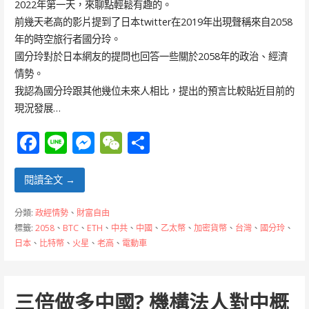
2022年第一天，來聊點輕鬆有趣的。
前幾天老高的影片提到了日本twitter在2019年出現聲稱來自2058
年的時空旅行者國分玲。
國分玲對於日本網友的提問也回答一些關於2058年的政治、經濟
情勢。
我認為國分玲跟其他幾位未來人相比，提出的預言比較貼近目前的
現況發展…
F
Li
M
W
分
ac
n
e
e
享
e
e
ss
C
閱讀全文 →
b
e
h
分類:
政經情勢
、
財富自由
o
n
at
標籤:
2058
、
BTC
、
ETH
、
中共
、
中國
、
乙太幣
、
加密貨幣
、
台灣
、
國分玲
、
日本
、
比特幣
、
火星
、
老高
、
電動車
o
g
k
er
三倍做多中國? 機構法人對中概