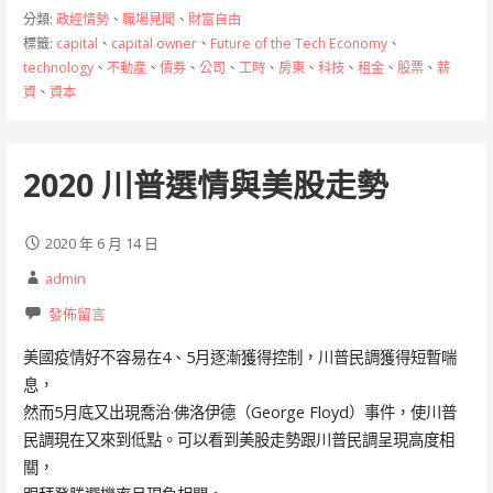
b
e
h
分類:
政經情勢
、
職場見聞
、
財富自由
o
n
at
標籤:
capital
、
capital owner
、
Future of the Tech Economy
、
technology
、
不動產
、
債券
、
公司
、
工時
、
房東
、
科技
、
租金
、
股票
、
薪
o
g
資
、
資本
k
er
2020 川普選情與美股走勢
2020 年 6 月 14 日
admin
發佈留言
美國疫情好不容易在4、5月逐漸獲得控制，川普民調獲得短暫喘
息，
然而5月底又出現喬治·佛洛伊德（George Floyd）事件，使川普
民調現在又來到低點。可以看到美股走勢跟川普民調呈現高度相
關，