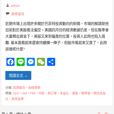
admin
發佈留言
近期市場上出現許多關於巴菲特投資動向的新聞，市場的解讀是他
目前對於美股看法偏空。美國四月份的經濟數據仍差，但在聯準會
大量釋出資金下，美股又來到偏貴的位置。投資人此時也陷入兩
難: 基本面看起來還會持續爛一陣子，但股市看起來又貴了，此時
該做呢什麼?
F
Li
M
W
分
ac
n
e
e
享
e
e
ss
C
閱讀全文 →
b
e
h
分類:
投資組合
、
政經情勢
o
n
at
標籤:
Fed
、
ISM
、
PMI
、
印鈔
、
新訂單
、
本益比
、
美股
、
聯準會
、
預估本益
比
、
高收益債
o
g
k
er