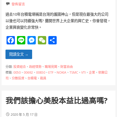
發佈留言
過去10年台積電堪稱是台灣的護國神山，但是現在最強大的公司
以後也可以持續強大嗎? 攤開世界上大企業的興亡史，你會發現，
企業興衰變化非常快。
F
Li
M
W
分
ac
n
e
e
享
e
e
ss
C
閱讀全文 →
b
e
h
分類:
投資組合
、
政經情勢
、
職場見聞
、
財富自由
o
n
at
標籤:
0050
、
00692
、
00850
、
ETF
、
NOKIA
、
TSMC
、
VTI
、
企業
、
依賴公
司
、
分散投資
、
台積電
、
裁員
o
g
k
er
我們該擔心美股本益比過高嗎?
2020 年 5 月 17 日