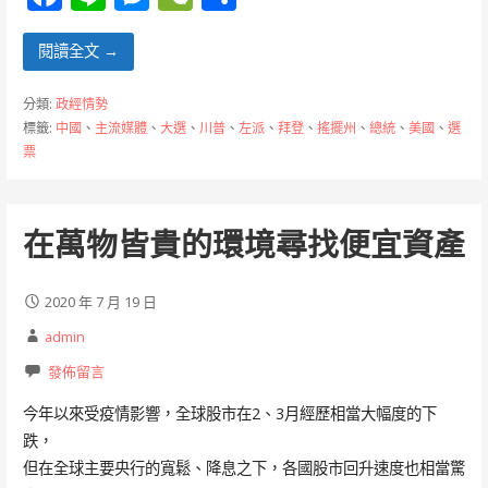
ac
n
e
e
享
e
e
ss
C
閱讀全文 →
b
e
h
分類:
政經情勢
o
n
at
標籤:
中國
、
主流媒體
、
大選
、
川普
、
左派
、
拜登
、
搖擺州
、
總統
、
美國
、
選
票
o
g
k
er
在萬物皆貴的環境尋找便宜資產
2020 年 7 月 19 日
admin
發佈留言
今年以來受疫情影響，全球股市在2、3月經歷相當大幅度的下
跌，
但在全球主要央行的寬鬆、降息之下，各國股市回升速度也相當驚