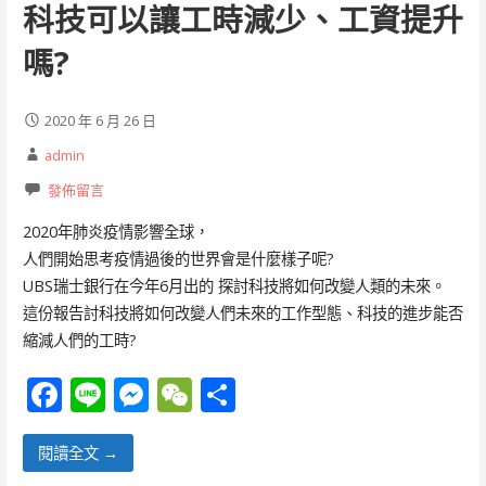
科技可以讓工時減少、工資提升
嗎?
2020 年 6 月 26 日
admin
發佈留言
2020年肺炎疫情影響全球，
人們開始思考疫情過後的世界會是什麼樣子呢?
UBS瑞士銀行在今年6月出的
探討科技將如何改變人類的未來。
這份報告討科技將如何改變人們未來的工作型態、科技的進步能否
縮減人們的工時?
F
Li
M
W
分
ac
n
e
e
享
e
e
ss
C
閱讀全文 →