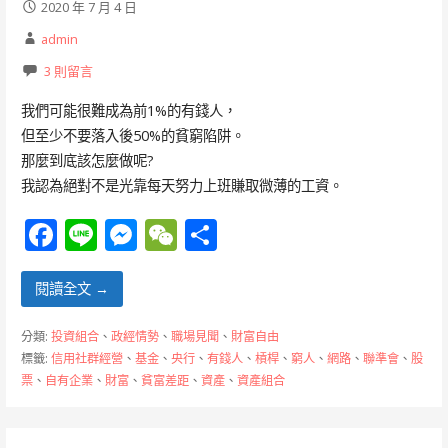
2020 年 7 月 4 日
admin
3 則留言
我們可能很難成為前1%的有錢人，
但至少不要落入後50%的貧窮陷阱。
那麼到底該怎麼做呢?
我認為絕對不是光靠每天努力上班賺取微薄的工資。
F
Li
M
W
分
ac
n
e
e
享
e
e
ss
C
閱讀全文 →
b
e
h
分類:
投資組合
、
政經情勢
、
職場見聞
、
財富自由
o
n
at
標籤:
信用社群經營
、
基金
、
央行
、
有錢人
、
槓桿
、
窮人
、
網路
、
聯準會
、
股
票
、
自有企業
、
財富
、
貧富差距
、
資產
、
資產組合
o
g
k
er