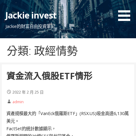
跳
至
Jackie invest
主
要
Jackie的財富自由投資筆記
內
容
分類: 政經情勢
資金流入俄股ETF情形
2022 年 2 月 25 日
admin
資產規模最大的「VanEck俄羅斯ETF」(RSX.US)吸金高達6,130萬
美元。
FactSet的統計數據顯示，