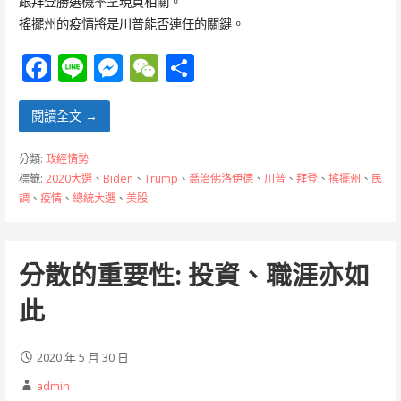
跟拜登勝選機率呈現負相關。
搖擺州的疫情將是川普能否連任的關鍵。
F
Li
M
W
分
ac
n
e
e
享
e
e
ss
C
閱讀全文 →
b
e
h
分類:
政經情勢
o
n
at
標籤:
2020大選
、
Biden
、
Trump
、
喬治佛洛伊德
、
川普
、
拜登
、
搖擺州
、
民
調
、
疫情
、
總統大選
、
美股
o
g
k
er
分散的重要性: 投資、職涯亦如
此
2020 年 5 月 30 日
admin