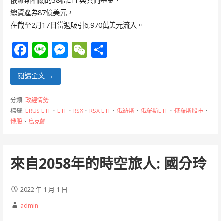
俄羅斯相關的38檔ETF與共同基金，
總資產為87億美元，
在截至2月17日當週吸引6,970萬美元流入。
F
Li
M
W
分
ac
n
e
e
享
e
e
ss
C
閱讀全文 →
b
e
h
分類:
政經情勢
o
n
at
標籤:
ERUS ETF
、
ETF
、
RSX
、
RSX ETF
、
俄羅斯
、
俄羅斯ETF
、
俄羅斯股市
、
俄股
、
烏克蘭
o
g
k
er
來自2058年的時空旅人: 國分玲
2022 年 1 月 1 日
admin