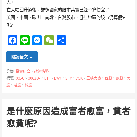
人。
在大幅回升過後，許多國家的股市其實已經不算便宜了。
美國、中國、歐洲、南韓、台灣股市，哪些地區的股市仍算便宜
呢?
F
Li
M
W
分
ac
n
e
e
享
e
e
ss
C
閱讀全文 →
b
e
h
分類:
投資組合
、
政經情勢
o
n
at
標籤:
0050
、
006207
、
ETF
、
EWY
、
SPY
、
VGK
、
三峽大壩
、
台股
、
歐股
、
美
股
、
陸股
、
韓股
o
g
k
er
是什麼原因造成富者愈富，貧者
愈貧呢?