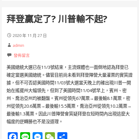
k
er
拜登贏定了? 川普輸不起?
2020 年 11 月 27 日
admin
發佈留言
美國總統大選已在11/3號結束，主流媒體也一面倒地認為拜登已
確定當選美國總統。儘管目前尚未看到拜登陣營大量灌票的實質證
據，但不可否認美國時間11/03號大選當天晚上的確出現川普一開
始在搖擺州大幅領先，但到了美國時間11/04號早上，賓州、密
州、喬治亞州均被翻盤。賓州從領先67萬票→最後輸8.1萬票，密
州從領先20.6萬票→最後輸15.5萬票，喬治亞州從領先10.2萬票→
最後輸1.3萬票。因此川普陣營會質疑拜登在短時間內出現這麼大
幅度的逆轉勝也不是沒道理。
F
Li
M
W
分