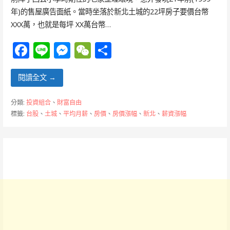
年)的售屋廣告面紙。當時坐落於新北土城的22坪房子要價台幣
XXX萬，也就是每坪 XX萬台幣…
F
Li
M
W
分
ac
n
e
e
享
e
e
ss
C
閱讀全文 →
b
e
h
分類:
投資組合
、
財富自由
o
n
at
標籤:
台股
、
土城
、
平均月薪
、
房價
、
房價漲幅
、
新北
、
薪資漲幅
o
g
k
er