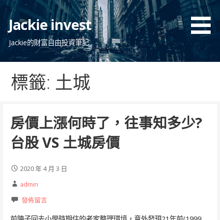
跳
至
Jackie invest
主
要
Jackie的財富自由投資筆記
內
容
標籤: 土城
房價上漲何時了，往事知多少?
台股 VS 土城房價
2020 年 4 月 3 日
admin
發佈留言
前陣子回去小學時期住的老家整理環境，意外發現21年前(1999