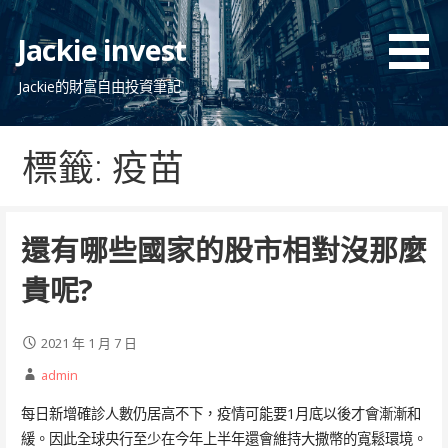
跳
至
Jackie invest
主
要
Jackie的財富自由投資筆記
內
容
標籤: 疫苗
還有哪些國家的股市相對沒那麼
貴呢?
2021 年 1 月 7 日
admin
每日新增確診人數仍居高不下，疫情可能要1月底以後才會漸漸和
緩。因此全球央行至少在今年上半年還會維持大撒幣的寬鬆環境。