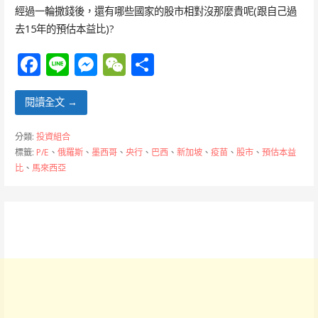
經過一輪撒錢後，還有哪些國家的股市相對沒那麼貴呢(跟自己過
去15年的預估本益比)?
F
Li
M
W
分
ac
n
e
e
享
e
e
ss
C
閱讀全文 →
b
e
h
分類:
投資組合
o
n
at
標籤:
P/E
、
俄羅斯
、
墨西哥
、
央行
、
巴西
、
新加坡
、
疫苗
、
股市
、
預估本益
比
、
馬來西亞
o
g
k
er