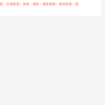
股
、
抗通膨債
、
美股
、
通膨
、
通膨預期
、
通貨膨脹
、
銅