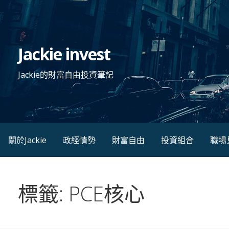
跳
至
主
Jackie invest
要
內
Jackie的財富自由投資筆記
容
關於Jackie
政經情勢
財富自由
投資組合
職場
標籤: PCE核心