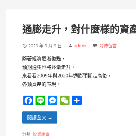
通膨走升，對什麼樣的資產
2020 年 9 月 9 日
admin
發佈留言
隨著經濟逐漸復甦，
預期通膨也將逐漸走升，
來看看2009年與2020年通膨預期走高後，
各類資產的表現。
F
Li
M
W
分
ac
n
e
e
享
e
e
ss
C
閱讀全文 →
b
e
h
分類:
投資組合