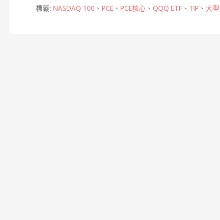
o
n
at
標籤:
NASDAQ 100
、
PCE
、
PCE核心
、
QQQ ETF
、
TIP
、
大型
o
g
k
er