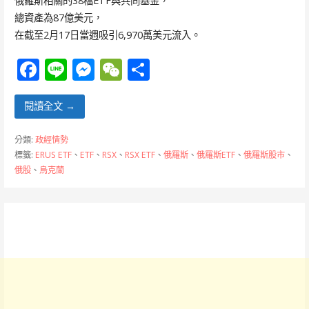
俄羅斯相關的38檔ETF與共同基金，
總資產為87億美元，
在截至2月17日當週吸引6,970萬美元流入。
F
Li
M
W
分
ac
n
e
e
享
e
e
ss
C
閱讀全文 →
b
e
h
分類:
政經情勢
o
n
at
標籤:
ERUS ETF
、
ETF
、
RSX
、
RSX ETF
、
俄羅斯
、
俄羅斯ETF
、
俄羅斯股市
、
俄股
、
烏克蘭
o
g
k
er