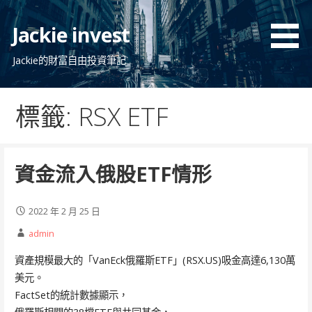
跳
至
Jackie invest
主
要
Jackie的財富自由投資筆記
內
容
標籤: RSX ETF
資金流入俄股ETF情形
2022 年 2 月 25 日
admin
資產規模最大的「VanEck俄羅斯ETF」(RSX.US)吸金高達6,130萬
美元。
FactSet的統計數據顯示，